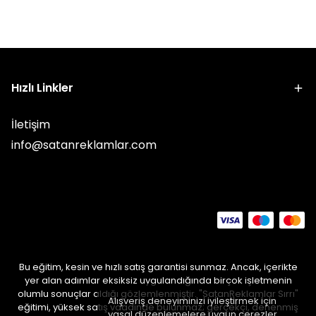
Hızlı Linkler
İletişim
info@satanreklamlar.com
Bu eğitim, kesin ve hızlı satış garantisi sunmaz. Ancak, içerikte
yer alan adımlar eksiksiz uygulandığında birçok işletmenin
olumlu sonuçlar aldığı gözlemlenmiştir. "SatanReklamlar Sırrı"
Alışveriş deneyiminizi iyileştirmek için
eğitimi, yüksek satış vaadinde bulunmaz; gerçekçi, denenmiş
yasal düzenlemelere uygun çerezler