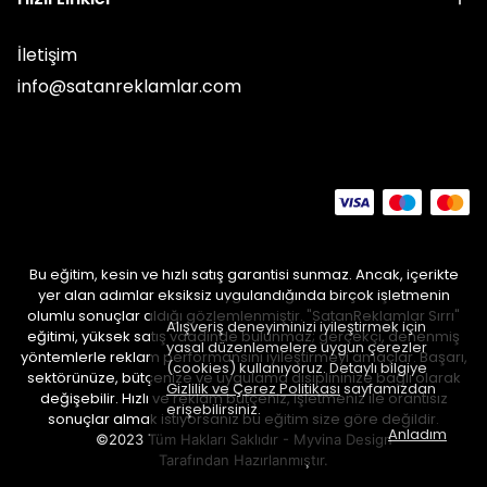
İletişim
info@satanreklamlar.com
Bu eğitim, kesin ve hızlı satış garantisi sunmaz. Ancak, içerikte
yer alan adımlar eksiksiz uygulandığında birçok işletmenin
olumlu sonuçlar aldığı gözlemlenmiştir. "SatanReklamlar Sırrı"
Alışveriş deneyiminizi iyileştirmek için
eğitimi, yüksek satış vaadinde bulunmaz; gerçekçi, denenmiş
yasal düzenlemelere uygun çerezler
yöntemlerle reklam performansını iyileştirmeyi amaçlar. Başarı,
(cookies) kullanıyoruz. Detaylı bilgiye
sektörünüze, bütçenize ve uygulama disiplininize bağlı olarak
Gizlilik ve Çerez Politikası
sayfamızdan
değişebilir. Hızlı ve reklam bütçeniz, işletmeniz ile orantısız
erişebilirsiniz.
sonuçlar almak istiyorsanız bu eğitim size göre değildir.
Anladım
©2023 Tüm Hakları Saklıdır - Myvina Design
Tarafından
Hazırlanmıştır.